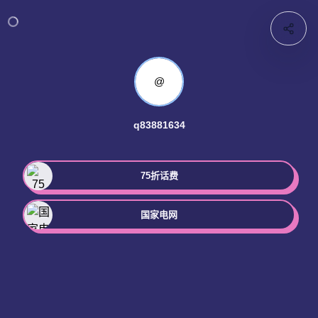
@
q83881634
75折话费
国家电网