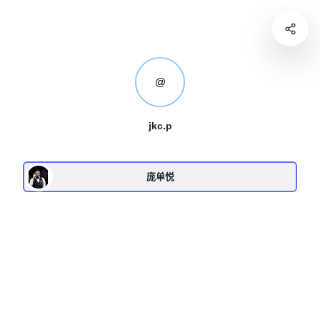
@
jkc.p
庞单悦