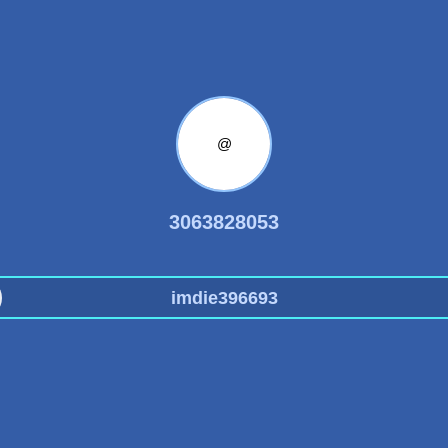
@
3063828053
imdie396693